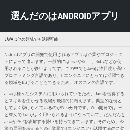
Skip
to
選んだのはANDROIDアプリ
content
JAVAは他の領域でも活躍可能
Androidアプリの開発で使用されるアプリは企業やプロジェク
トによって違います。一般的にはJavaやKotlin、Rubyなどが使
用されることが多いようです。この中でもJavaは注目度が高い
プログラミング言語であり、ITエンジニアにとっては活躍でき
る領域を広げることもできるため、オススメの言語です。
Javaは様々なシステムに用いられているため、Javaを習得する
とスキルを生かせる現場が飛躍的に増えます。典型的な例と
してよく挙げられているのがWeb分野です。Web開発ではPHP
と並んでJavaがよく用いられるようになっていて、だんだんと
JavaがPHPを凌駕する勢いを持ってきています。そのため、今
後の展開を考えるとWeb業界でITエンジニアが活躍するのに欠