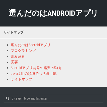
Skip
to
選んだのはANDROIDアプリ
content
サイトマップ
選んだのはAndroidアプリ
プログラミング
組み込み
需要
Androidアプリ開発の需要の動向
Javaは他の領域でも活躍可能
サイトマップ